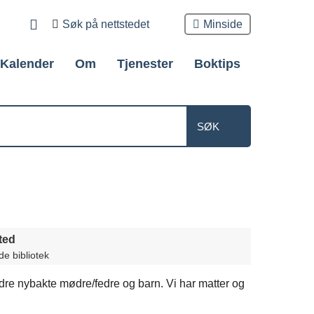
Søk
Minside
etter
Kalender
Om
Tjenester
Boktips
ted
e bibliotek
andre nybakte mødre/fedre og barn. Vi har matter og