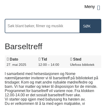
Men
Søk
etter
Barseltreff
Dato
Tid
Sted
27. mai 2025
12:00 – 14:00
Ulefoss bibliotek
I samarbeid med helsestasjonen og Nome
nærmiljøsenter inviterer vi til barseltreff på biblioteket på
tirsdager. Kom og møt andre nybakte mødre/fedre og
barn. Vi har matter og leker til disposisjon for de minste.
Programmet for barseltreff vil variere noe. Fra klokken
12.00-14.00 er det sosialt barseltreff hver uke.
Vi starter opp igjen med babysang fra høsten av.
Du er velkommen til å ta med egen matpakke, vi