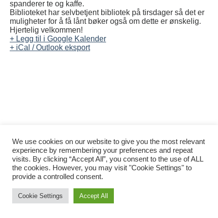
spanderer te og kaffe.
Biblioteket har selvbetjent bibliotek på tirsdager så det er
muligheter for å få lånt bøker også om dette er ønskelig.
Hjertelig velkommen!
+ Legg til i Google Kalender
+ iCal / Outlook eksport
We use cookies on our website to give you the most relevant
experience by remembering your preferences and repeat
visits. By clicking “Accept All”, you consent to the use of ALL
the cookies. However, you may visit "Cookie Settings" to
provide a controlled consent.
Tilgjengelighetserklæring
Nettsidene er utviklet av
Digilove
og
Akrobat
Cookie Settings
Accept All