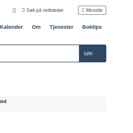
Søk
Minside
etter
Kalender
Om
Tjenester
Boktips
ted