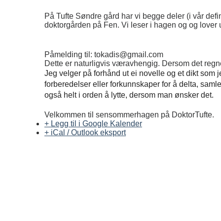
På Tufte Søndre gård har vi begge deler (i vår defi
doktorgården på Fen. Vi leser i hagen og og lover u
Påmelding til: tokadis@gmail.com
Dette er naturligvis væravhengig. Dersom det regne
Jeg velger på forhånd ut ei novelle og et dikt som j
forberedelser eller forkunnskaper for å delta, samle
også helt i orden å lytte, dersom man ønsker det.
Velkommen til sensommerhagen på DoktorTufte.
+ Legg til i Google Kalender
+ iCal / Outlook eksport