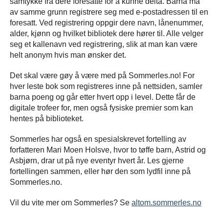
samtykke fra dere foresatte for å kunne delta. Barna må
av samme grunn registrere seg med e-postadressen til en
foresatt.
Ved registrering oppgir dere navn, lånenummer,
alder, kjønn og hvilket bibliotek dere hører til. Alle velger
seg et kallenavn ved registrering, slik at man kan være
helt anonym hvis man ønsker det.
Det skal være gøy å være med på Sommerles.no! For
hver leste bok som registreres inne på nettsiden, samler
barna poeng og går etter hvert opp i level. Dette får de
digitale trofeer for, men også fysiske premier som kan
hentes på biblioteket.
Sommerles har også en spesialskrevet fortelling av
forfatteren Mari Moen Holsve, hvor to tøffe barn, Astrid og
Asbjørn, drar ut på nye eventyr hvert år. Les gjerne
fortellingen sammen, eller hør den som lydfil inne på
Sommerles.no.
Vil du vite mer om Sommerles? Se
altom.sommerles.no