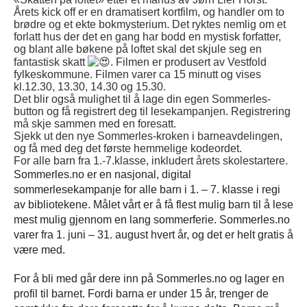
Årets kick off er en dramatisert kortfilm, og handler om to
brødre og et ekte bokmysterium. Det ryktes nemlig om et
forlatt hus der det en gang har bodd en mystisk forfatter,
og blant alle bøkene på loftet skal det skjule seg en
fantastisk skatt
. Filmen er produsert av Vestfold
fylkeskommune. Filmen varer ca 15 minutt og vises
kl.12.30, 13.30, 14.30 og 15.30.
Det blir også mulighet til å lage din egen Sommerles-
button og få registrert deg til lesekampanjen. Registrering
må skje sammen med en foresatt.
Sjekk ut den nye Sommerles-kroken i barneavdelingen,
og få med deg det første hemmelige kodeordet.
For alle barn fra 1.-7.klasse, inkludert årets skolestartere.
Sommerles.no er en nasjonal, digital
sommerlesekampanje for alle barn i 1. – 7. klasse i regi
av bibliotekene. Målet vårt er å få flest mulig barn til å lese
mest mulig gjennom en lang sommerferie. Sommerles.no
varer fra 1. juni – 31. august hvert år, og det er helt gratis å
være med.
For å bli med går dere inn på Sommerles.no og lager en
profil til barnet.
Fordi barna er under 15 år, trenger de