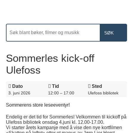
Sommerles kick-off
Ulefoss
Dato
Tid
Sted
3. juni 2026
12:00 – 17:00
Ulefoss bibliotek
Sommerens store leseeventyr!
Endelig er det tid for Sommerles! Velkommen til kickoff på
Ulefoss bibliotek onsdag 4.juni kl. 12.00-17.00.
Vi starter årets kampanje med å vise den nye kortfilmen
«Skatten på loftet» etter et manus av Jørn Lier Horst.