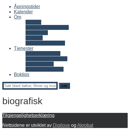
Åpningstider
Kalender
Om
Ansatte
Kalender listevisning
Låneregler
Bli låner
Om Nome bibliotek
Tjenester
Digitale tjenester
Skole og barnehage
På biblioteket
Meråpent bibliotek
Boktips
biografisk
Tilgjengelighetserklæring
Nettsidene er utviklet av
Digilove
og
Akrobat