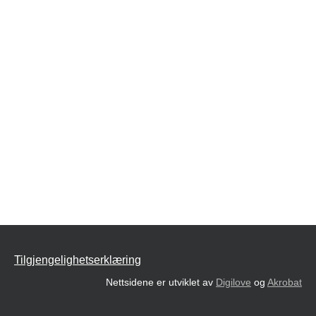
Tilgjengelighetserklæring
Nettsidene er utviklet av
Digilove
og
Akrobat