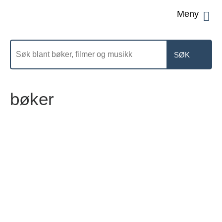
Men
Søk
etter
bøker