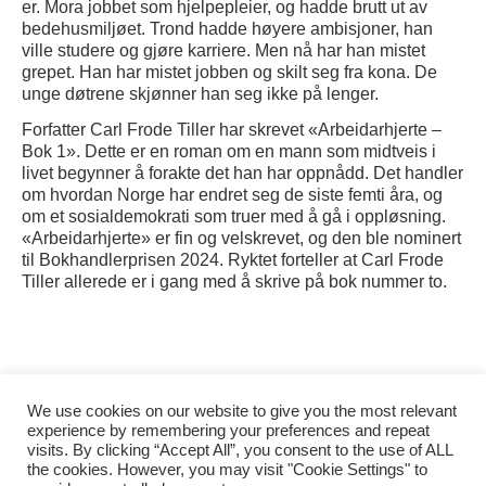
er. Mora jobbet som hjelpepleier, og hadde brutt ut av
bedehusmiljøet. Trond hadde høyere ambisjoner, han
ville studere og gjøre karriere. Men nå har han mistet
grepet. Han har mistet jobben og skilt seg fra kona. De
unge døtrene skjønner han seg ikke på lenger.
Forfatter Carl Frode Tiller har skrevet «Arbeidarhjerte –
Bok 1». Dette er en roman om en mann som midtveis i
livet begynner å forakte det han har oppnådd. Det handler
om hvordan Norge har endret seg de siste femti åra, og
om et sosialdemokrati som truer med å gå i oppløsning.
«Arbeidarhjerte» er fin og velskrevet, og den ble nominert
til Bokhandlerprisen 2024. Ryktet forteller at Carl Frode
Tiller allerede er i gang med å skrive på bok nummer to.
Kategorier:
Boktips,
Voksen
We use cookies on our website to give you the most relevant
experience by remembering your preferences and repeat
visits. By clicking “Accept All”, you consent to the use of ALL
the cookies. However, you may visit "Cookie Settings" to