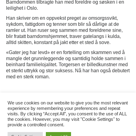
Barndommen tilbragte han med foreldre og søsken i en
leilighet i Oslo.
Han skriver om en oppvekst preget av omsorgssvikt,
sykdom, fattigdom og tenner som blir så dårlige at de
ramler ut. Han ruser seg sammen med foreldrene sine,
blir fratatt barndomshjemmet, traver gatelangs i kulda,
alltid skitten, konstant på jakt etter et sted å sove.
«Gater jeg har levd» er en fortelling om skammen ved å
mangle det grunnleggende og samtidig holde sammen i
beinhard familielojalitet. Torgersen er billedkunstner med
et sterkt uttrykk og stor suksess. Nå har han også debutert
med en sterk roman.
Kategorier:
Boktips,
Voksen
We use cookies on our website to give you the most relevant
experience by remembering your preferences and repeat
visits. By clicking “Accept All”, you consent to the use of ALL
the cookies. However, you may visit "Cookie Settings" to
provide a controlled consent.
Tilgjengelighetserklæring