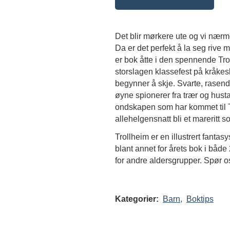
Det blir mørkere ute og vi nær
Da er det perfekt å la seg rive 
er bok åtte i den spennende Tro
storslagen klassefest på kråkesl
begynner å skje. Svarte, rasend
øyne spionerer fra trær og hust
ondskapen som har kommet til T
allehelgensnatt bli et mareritt 
Trollheim er en illustrert fantas
blant annet for årets bok i båd
for andre aldersgrupper. Spør o
Kategorier:
Barn,
Boktips