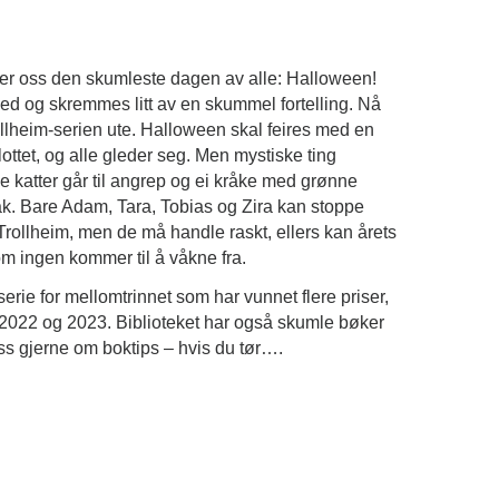
mer oss den skumleste dagen av alle: Halloween!
med og skremmes litt av en skummel fortelling. Nå
llheim-serien ute. Halloween skal feires med en
ottet, og alle gleder seg. Men mystiske ting
e katter går til angrep og ei kråke med grønne
ak. Bare Adam, Tara, Tobias og Zira kan stoppe
rollheim, men de må handle raskt, ellers kan årets
som ingen kommer til å våkne fra.
yserie for mellomtrinnet som har vunnet flere priser,
e 2022 og 2023. Biblioteket har også skumle bøker
ss gjerne om boktips – hvis du tør….