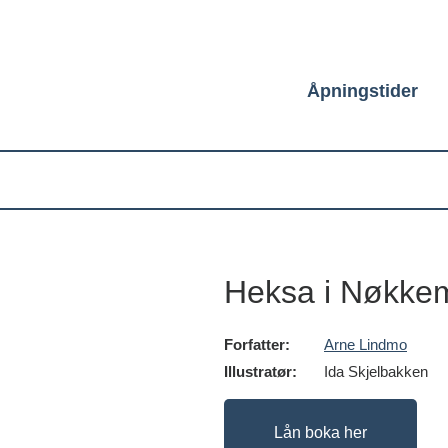
Åpningstider
Heksa i Nøkke
Forfatter:
Arne Lindmo
Illustratør:
Ida Skjelbakken
Lån boka her