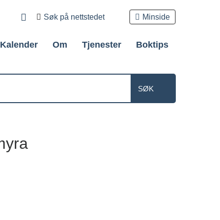
Søk
Minside
etter
Kalender
Om
Tjenester
Boktips
myra