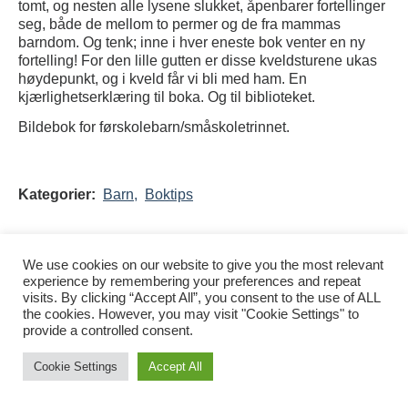
tomt, og nesten alle lysene slukket, åpenbarer fortellinger
seg, både de mellom to permer og de fra mammas
barndom. Og tenk; inne i hver eneste bok venter en ny
fortelling! For den lille gutten er disse kveldsturene ukas
høydepunkt, og i kveld får vi bli med ham. En
kjærlighetserklæring til boka. Og til biblioteket.
Bildebok for førskolebarn/småskoletrinnet.
Kategorier:
Barn,
Boktips
We use cookies on our website to give you the most relevant
experience by remembering your preferences and repeat
visits. By clicking “Accept All”, you consent to the use of ALL
the cookies. However, you may visit "Cookie Settings" to
provide a controlled consent.
Tilgjengelighetserklæring
Nettsidene er utviklet av
Digilove
og
Akrobat
Cookie Settings
Accept All