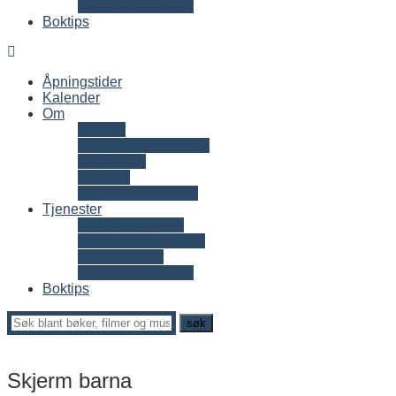
Meråpent bibliotek
Boktips
Åpningstider
Kalender
Om
Ansatte
Kalender listevisning
Låneregler
Bli låner
Om Nome bibliotek
Tjenester
Digitale tjenester
Skole og barnehage
På biblioteket
Meråpent bibliotek
Boktips
Skjerm barna