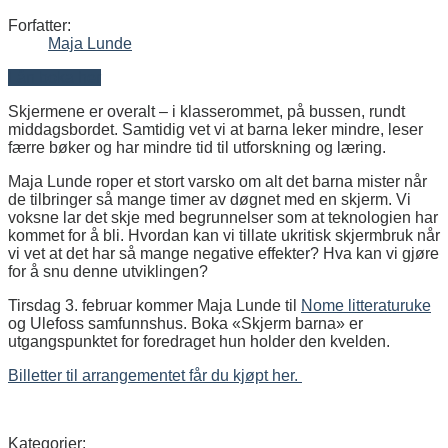
Forfatter:
Maja Lunde
Lån boka her
Skjermene er overalt – i klasserommet, på bussen, rundt
middagsbordet. Samtidig vet vi at barna leker mindre, leser
færre bøker og har mindre tid til utforskning og læring.
Maja Lunde roper et stort varsko om alt det barna mister når
de tilbringer så mange timer av døgnet med en skjerm. Vi
voksne lar det skje med begrunnelser som at teknologien har
kommet for å bli. Hvordan kan vi tillate ukritisk skjermbruk når
vi vet at det har så mange negative effekter? Hva kan vi gjøre
for å snu denne utviklingen?
Tirsdag 3. februar kommer Maja Lunde til
Nome litteraturuke
og Ulefoss samfunnshus. Boka «Skjerm barna» er
utgangspunktet for foredraget hun holder den kvelden.
Billetter til arrangementet får du kjøpt her.
Kategorier: