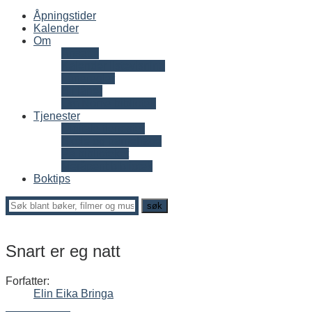
Åpningstider
Kalender
Om
Ansatte
Kalender listevisning
Låneregler
Bli låner
Om Nome bibliotek
Tjenester
Digitale tjenester
Skole og barnehage
På biblioteket
Meråpent bibliotek
Boktips
Snart er eg natt
Forfatter:
Elin Eika Bringa