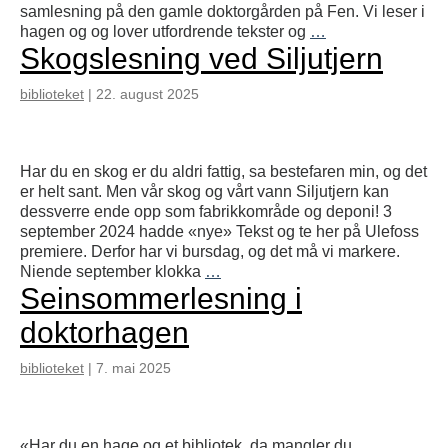
samlesning på den gamle doktorgården på Fen. Vi leser i
Sommerlesning
hagen og og lover utfordrende tekster og
…
Skogslesning ved Siljutjern
i
doktorhagen
biblioteket
|
22. august 2025
Har du en skog er du aldri fattig, sa bestefaren min, og det
er helt sant. Men vår skog og vårt vann Siljutjern kan
dessverre ende opp som fabrikkområde og deponi! 3
september 2024 hadde «nye» Tekst og te her på Ulefoss
premiere. Derfor har vi bursdag, og det må vi markere.
Skogslesning
Niende september klokka
…
Seinsommerlesning i
ved
Siljutjern
doktorhagen
biblioteket
|
7. mai 2025
«Har du en hage og et bibliotek, da mangler du