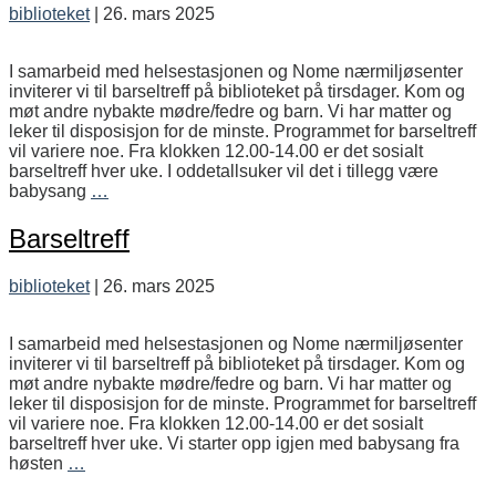
biblioteket
|
26. mars 2025
I samarbeid med helsestasjonen og Nome nærmiljøsenter
inviterer vi til barseltreff på biblioteket på tirsdager. Kom og
møt andre nybakte mødre/fedre og barn. Vi har matter og
leker til disposisjon for de minste. Programmet for barseltreff
vil variere noe. Fra klokken 12.00-14.00 er det sosialt
barseltreff hver uke. I oddetallsuker vil det i tillegg være
Barseltreff
babysang
…
med
babysang
Barseltreff
biblioteket
|
26. mars 2025
I samarbeid med helsestasjonen og Nome nærmiljøsenter
inviterer vi til barseltreff på biblioteket på tirsdager. Kom og
møt andre nybakte mødre/fedre og barn. Vi har matter og
leker til disposisjon for de minste. Programmet for barseltreff
vil variere noe. Fra klokken 12.00-14.00 er det sosialt
barseltreff hver uke. Vi starter opp igjen med babysang fra
Barseltreff
høsten
…