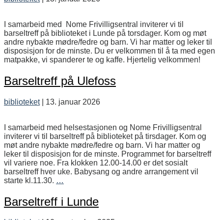
I samarbeid med Nome Frivilligsentral inviterer vi til
barseltreff på biblioteket i Lunde på torsdager. Kom og møt
andre nybakte mødre/fedre og barn. Vi har matter og leker til
disposisjon for de minste. Du er velkommen til å ta med egen
matpakke, vi spanderer te og kaffe. Hjertelig velkommen!
Barseltreff på Ulefoss
biblioteket
|
13. januar 2026
I samarbeid med helsestasjonen og Nome Frivilligsentral
inviterer vi til barseltreff på biblioteket på tirsdager. Kom og
møt andre nybakte mødre/fedre og barn. Vi har matter og
leker til disposisjon for de minste. Programmet for barseltreff
vil variere noe. Fra klokken 12.00-14.00 er det sosialt
barseltreff hver uke. Babysang og andre arrangement vil
Barseltreff
starte kl.11.30.
…
på
Ulefoss
Barseltreff i Lunde