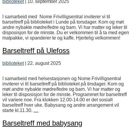
biblioteket
|
10. september 2025
I samarbeid med Nome Frivilligsentral inviterer vi til
barseltreff på biblioteket i Lunde på torsdager. Kom og møt
andre nybakte mødre/fedre og barn. Vi har matter og leker til
disposisjon for de minste. Du er velkommen til å ta med egen
matpakke, vi spanderer te og kaffe. Hjertelig velkommen!
Barseltreff på Ulefoss
biblioteket
|
22. august 2025
I samarbeid med helsestasjonen og Nome Frivilligsentral
inviterer vi til barseltreff på biblioteket på tirsdager. Kom og
møt andre nybakte mødre/fedre og barn. Vi har matter og
leker til disposisjon for de minste. Programmet for barseltreff
vil variere noe. Fra klokken 12.00-14.00 er det sosialt
barseltreff hver uke. Babysang og andre arrangement vil
Barseltreff
starte kl.11.30.
…
på
Ulefoss
Barseltreff med babysang