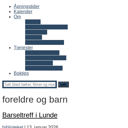
Åpningstider
Kalender
Om
Ansatte
Kalender listevisning
Låneregler
Bli låner
Om Nome bibliotek
Tjenester
Digitale tjenester
Skole og barnehage
På biblioteket
Meråpent bibliotek
Boktips
foreldre og barn
Barseltreff i Lunde
biblioteket
|
13. januar 2026